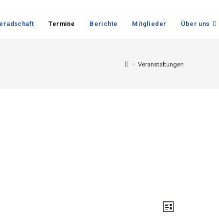
eradschaft
Termine
Berichte
Mitglieder
Über uns
>
Veranstaltungen
A
V
L
e
n
i